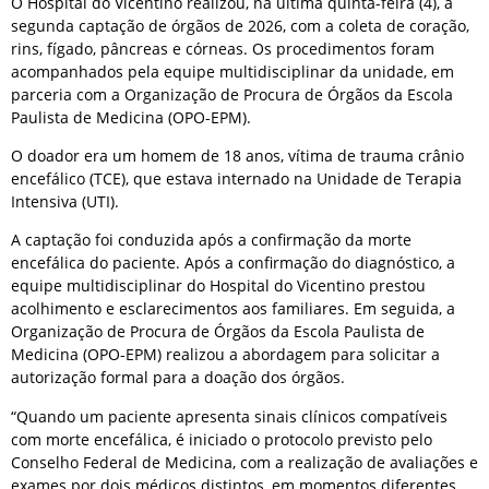
O Hospital do Vicentino realizou, na última quinta-feira (4), a
segunda captação de órgãos de 2026, com a coleta de coração,
rins, fígado, pâncreas e córneas. Os procedimentos foram
acompanhados pela equipe multidisciplinar da unidade, em
parceria com a Organização de Procura de Órgãos da Escola
Paulista de Medicina (OPO-EPM).
O doador era um homem de 18 anos, vítima de trauma crânio
encefálico (TCE), que estava internado na Unidade de Terapia
Intensiva (UTI).
A captação foi conduzida após a confirmação da morte
encefálica do paciente. Após a confirmação do diagnóstico, a
equipe multidisciplinar do Hospital do Vicentino prestou
acolhimento e esclarecimentos aos familiares. Em seguida, a
Organização de Procura de Órgãos da Escola Paulista de
Medicina (OPO-EPM) realizou a abordagem para solicitar a
autorização formal para a doação dos órgãos.
“Quando um paciente apresenta sinais clínicos compatíveis
com morte encefálica, é iniciado o protocolo previsto pelo
Conselho Federal de Medicina, com a realização de avaliações e
exames por dois médicos distintos, em momentos diferentes.