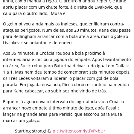
linha, como manda a regra. O árbitro mandou repetir, e Kane
abriu placar com um chute forte, à direita de Livakovic, que
caiu para o outro lado. Musa e
O gol motivou ainda mais os ingleses, que enfileiram contra-
ataques perigosos. Num deles, aos 20 minutos, Kane deu passe
para Bellingham arrancar com a bola até a área, mas o goleiro
Livcokovic se adiantou e defendeu.
Aos 35 minutos, a Croácia roubou a bola próximo à
intermediária e iniciou a jogada do empate. Após levantamento
na área, Sucic rolou para Baturina deixar tudo igual em Dallas:
1 a 1. Mas nem deu tempo de comemorar: seis minutos depois,
os Três Leões voltaram a liderar o placar com gol de bola
parada. Em jogada ensaiada, Rice cobrou escanteio na medida
para Kane cabecear, ao subir sozinho vindo de trás.
E quem já aguardava o intervalo do jogo, ainda viu a Croácia
arrancar novo empate último minuto do jogo, após Pasalic
lançar na grande área para Perisic, que escorou para Musa
marcar um golaço.
Starting strong! 💪
pic.twitter.com/iytFvfNbUr