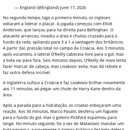
— England (@England) June 17, 2026
No segundo tempo, logo o primeiro minuto, os ingleses
voltaram a liderar o placar. A jogada começou com Elliot
Anderson, que lançou para na direita para Bellinghan. O
atacante arrancou, invadiu a área e chutou cruzado para o
fundo da rede, apliando para 3 a 1 a vantagem dos britânicos.
A partir daí, pressão total no campo da Croácia. Aos 3 minutos,
após escanteio, o lateral O’Reilly cabeceia livre para o gol, mas
a bola vai para fora. Seis minutos depois, O’Reilly de novo tenta
fazer marcar de cabeça, mas Livakovic evita, mas dá rebote e
faz outra defesa incrível.
A Inglaterra sufoca a Croácia e faz Livakoviv brilhar novamente
aos 11 minutos, ao pegar um chute de Harry Kane dentro da
área.
Após a parada para a hidratação, os croatas esboçaram uma
reação. Aos 30 minutos, Marco Pasalic desferiu um foguete
para o fundo do gol, mas o goleiro Pickford espalmou para
longe. No minuto seguinte, foi a vez de Matanovic mandar um
bola perigosa, e novamente o goleiro britânico fez bela defesa.