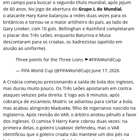
em campo para buscar o segundo título mundial, após jejum
de 60 anos. No jogo de abertura do
Grupo L do Mundial,
o atacante Hary Kane balançou a redes duas vezes para os
britânicos e tornou-se o maior artilheiro do país, ao lado de
Gary Lineker, com 10 gols. Bellinghan e Rashford completaram
o placar dos Três Leões, enquanto Baturina e Musa
descontaram para os croatas, os Xadrezistas (apelido em
alusão ao uniforme).
Three points for the Three Lions 🏴󠁧󠁢󠁥󠁮󠁧󠁿#FIFAWorldCup
— FIFA World Cup (@FIFAWorldCup) June 17, 2026
A Croácia começou pressionando a saída de bola dos ingleses,
mas durou muito pouco. Os Três Leões apostaram em contra-
ataques velozes pela direita. E logo aos 8 minutos, após
cobrança de escanteio, Modric se adiantou para cortar a bola,
mas acabou atingindo Madueke, filho de nigerianos nascido na
Inglaterra. Após revisão do VAR, o árbitro anotou pênalti a favor
dos ingleses. O camisa 9 Harry Kane cobrou duas vezes: na
primeira delas, o goleiro Livakovic defendeu, mas o VAR
identificou que o goleiro croata não manteve um dos pés na