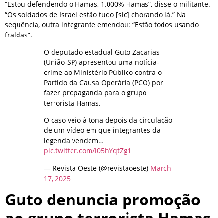
“Estou defendendo o Hamas, 1.000% Hamas”, disse o militante.
“Os soldados de Israel estão tudo [sic] chorando lá.” Na
sequência, outra integrante emendou: “Estão todos usando
fraldas”.
O deputado estadual Guto Zacarias
(União-SP) apresentou uma notícia-
crime ao Ministério Público contra o
Partido da Causa Operária (PCO) por
fazer propaganda para o grupo
terrorista Hamas.
O caso veio à tona depois da circulação
de um vídeo em que integrantes da
legenda vendem…
pic.twitter.com/i05hYqtZg1
— Revista Oeste (@revistaoeste)
March
17, 2025
Guto denuncia promoção
ao grupo terrorista Hamas