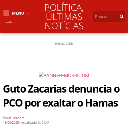
POLÍTICA
,
MENU
ÚLTIMAS
NOTÍCIAS
PUBLICIDADE
Guto Zacarias denuncia o
PCO por exaltar o Hamas
Por
Mussicom
18/03/2025
Atualizado às 04:41