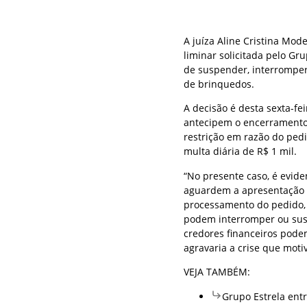
A juíza Aline Cristina Mod
liminar solicitada pelo Gr
de suspender, interromper
de brinquedos.
A decisão é desta sexta-fe
antecipem o encerramento
restrição em razão do ped
multa diária de R$ 1 mil.
“No presente caso, é evide
aguardem a apresentação d
processamento do pedido, p
podem interromper ou susp
credores financeiros pode
agravaria a crise que motiv
VEJA TAMBÉM:
Grupo Estrela ent