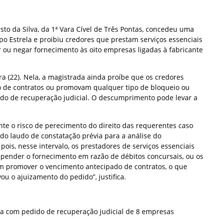
esto da Silva, da 1ª Vara Cível de Três Pontas, concedeu uma
upo Estrela e proibiu credores que prestam serviços essenciais
 ou negar fornecimento às oito empresas ligadas à fabricante
ira (22). Nela, a magistrada ainda proíbe que os credores
 de contratos ou promovam qualquer tipo de bloqueio ou
ido de recuperação judicial. O descumprimento pode levar a
nte o risco de perecimento do direito das requerentes caso
o laudo de constatação prévia para a análise do
ois, nesse intervalo, os prestadores de serviços essenciais
ender o fornecimento em razão de débitos concursais, ou os
m promover o vencimento antecipado de contratos, o que
ou o ajuizamento do pedido”, justifica.
ra com pedido de recuperação judicial de 8 empresas