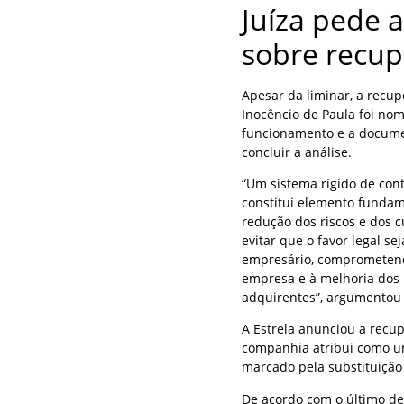
Juíza pede a
sobre recu
Apesar da liminar, a recup
Inocêncio de Paula foi no
funcionamento e a documen
concluir a análise.
“Um sistema rígido de con
constitui elemento funda
redução dos riscos e dos c
evitar que o favor legal s
empresário, comprometendo
empresa e à melhoria dos 
adquirentes”, argumentou 
A Estrela anunciou a recu
companhia atribui como um
marcado pela substituição 
De acordo com o último de