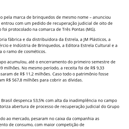
ido pela marca de brinquedos de mesmo nome – anunciou
e entrou com um pedido de recuperação judicial de oito de
 foi protocolado na comarca de Três Pontas (MG).
ria fábrica e da distribuidora da Estrela, a JM Plásticos, a
io e Indústria de Brinquedos, a Editora Estrela Cultural e a
ra o ramo de cosméticos.
upo acumulou, até o encerramento do primeiro semestre de
9 milhões. No mesmo período, a receita foi de R$ 9,33
ssaram de R$ 11,2 milhões. Caso todo o patrimônio fosse
iam R$ 567,8 milhões para cobrir as dívidas.
 Brasil despenca 53,5% com alta da inadimplência no campo
utoriza abertura de processo de recuperação judicial do Grupo
do ao mercado, pesaram no caixa da companhia as
nto de consumo, com maior competição de