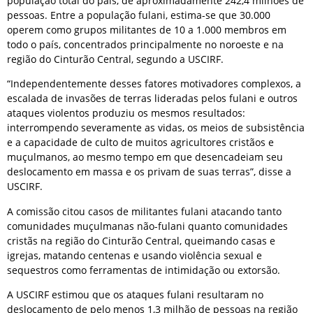
população total do país, de aproximadamente 242,4 milhões de
pessoas. Entre a população fulani, estima-se que 30.000
operem como grupos militantes de 10 a 1.000 membros em
todo o país, concentrados principalmente no noroeste e na
região do Cinturão Central, segundo a USCIRF.
“Independentemente desses fatores motivadores complexos, a
escalada de invasões de terras lideradas pelos fulani e outros
ataques violentos produziu os mesmos resultados:
interrompendo severamente as vidas, os meios de subsistência
e a capacidade de culto de muitos agricultores cristãos e
muçulmanos, ao mesmo tempo em que desencadeiam seu
deslocamento em massa e os privam de suas terras”, disse a
USCIRF.
A comissão citou casos de militantes fulani atacando tanto
comunidades muçulmanas não-fulani quanto comunidades
cristãs na região do Cinturão Central, queimando casas e
igrejas, matando centenas e usando violência sexual e
sequestros como ferramentas de intimidação ou extorsão.
A USCIRF estimou que os ataques fulani resultaram no
deslocamento de pelo menos 1,3 milhão de pessoas na região