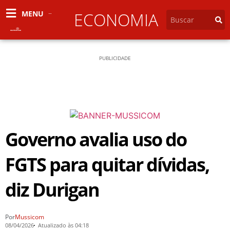
MENU
ECONOMIA
PUBLICIDADE
Governo avalia uso do
FGTS para quitar dívidas,
diz Durigan
Por
Mussicom
08/04/2026
Atualizado às 04:18