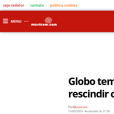
seja redator
contato
política cookies
MENU
Globo tem
rescindir 
Por
Mussicom
12/05/2025
Atualizado às 21:36