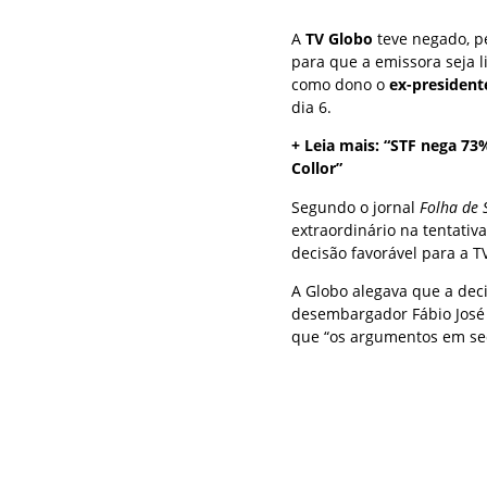
A
TV Globo
teve negado, pe
para que a emissora seja l
como dono o
ex-president
dia 6.
+ Leia mais: “STF nega 73
Collor”
Segundo o jornal
Folha de 
extraordinário na tentativ
decisão favorável para a 
A Globo alegava que a deci
desembargador Fábio José B
que “os argumentos em se