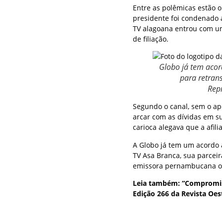
Entre as polêmicas estão 
presidente foi condenado a
TV alagoana entrou com um 
de filiação.
Globo já tem aco
para retran
Rep
Segundo o canal, sem o ap
arcar com as dívidas em s
carioca alegava que a afil
A Globo já tem um acordo
TV Asa Branca, sua parceir
emissora pernambucana op
Leia também: “Compromiss
Edição 266 da Revista Oes