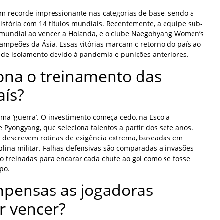
m recorde impressionante nas categorias de base, sendo a
história com 14 títulos mundiais. Recentemente, a equipe sub-
 mundial ao vencer a Holanda, e o clube Naegohyang Women’s
Campeões da Ásia. Essas vitórias marcam o retorno do país ao
 de isolamento devido à pandemia e punições anteriores.
ona o treinamento das
aís?
ma ‘guerra’. O investimento começa cedo, na Escola
e Pyongyang, que seleciona talentos a partir dos sete anos.
s descrevem rotinas de exigência extrema, baseadas em
iplina militar. Falhas defensivas são comparadas a invasões
ão treinadas para encarar cada chute ao gol como se fosse
po.
mpensas as jogadoras
r vencer?