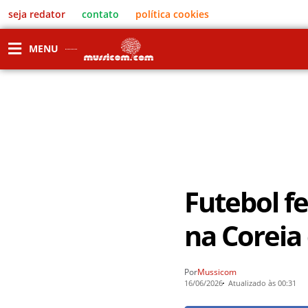
seja redator
contato
política cookies
MENU
Futebol f
na Coreia
Por
Mussicom
16/06/2026
Atualizado às 00:31