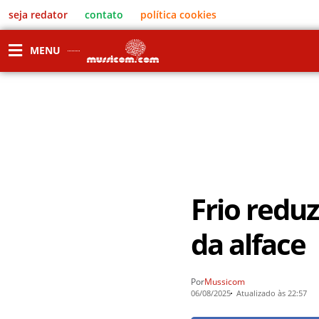
seja redator
contato
política cookies
MENU
Frio reduz
da alface
Por
Mussicom
06/08/2025
Atualizado às 22:57