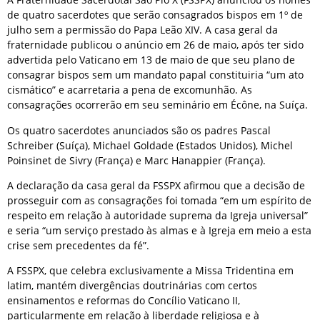
de quatro sacerdotes que serão consagrados bispos em 1º de
julho sem a permissão do Papa Leão XIV. A casa geral da
fraternidade publicou o anúncio em 26 de maio, após ter sido
advertida pelo Vaticano em 13 de maio de que seu plano de
consagrar bispos sem um mandato papal constituiria “um ato
cismático” e acarretaria a pena de excomunhão. As
consagrações ocorrerão em seu seminário em Écône, na Suíça.
Os quatro sacerdotes anunciados são os padres Pascal
Schreiber (Suíça), Michael Goldade (Estados Unidos), Michel
Poinsinet de Sivry (França) e Marc Hanappier (França).
A declaração da casa geral da FSSPX afirmou que a decisão de
prosseguir com as consagrações foi tomada “em um espírito de
respeito em relação à autoridade suprema da Igreja universal”
e seria “um serviço prestado às almas e à Igreja em meio a esta
crise sem precedentes da fé”.
A FSSPX, que celebra exclusivamente a Missa Tridentina em
latim, mantém divergências doutrinárias com certos
ensinamentos e reformas do Concílio Vaticano II,
particularmente em relação à liberdade religiosa e à