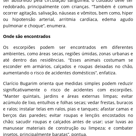
ser absorvido pela circulação sanguínea, o cuidado deve ser
redobrado, principalmente com crianças. “Também é comum
ocorrer agitação, salivação, náuseas e vômitos, bem como, hiper
ou hipotensão arterial, arritmia cardíaca, edema agudo
pulmonar e choque”, enumera.
Onde são encontrados
Os escorpiões podem ser encontrados em diferentes
ambientes, como áreas secas, regiões úmidas, zonas urbanas e
até dentro das residências. “Esses animais costumam se
esconder em armários, calçados e roupas deixadas no chão,
aumentando o risco de acidentes domésticos”, enfatiza.
Clarício Bugarim orienta que medidas simples podem reduzir
significativamente o risco de acidentes com escorpiões.
“Manter quintais, jardins e áreas externas limpas; evitar
acúmulo de lixo, entulhos e folhas secas; vedar frestas, buracos
e ralos; instalar telas em ralos, pias e tanques; afastar camas e
berços das paredes; evitar roupas e lençóis encostados no
chão; sacudir roupas e calçados antes de usar; usar luvas ao
manusear materiais de construção ou limpeza; e combater
insetos, principalmente baratas”, pontua.