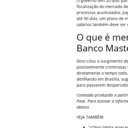
O governo tem 20 dias par
fiscalização do mercado de 
processos acumulados, pa
até 90 dias, um plano de 
salários também deve ser 
O que é men
Banco Mast
Dino citou o surgimento d
possivelmente criminosas f
diretamente o tempo todo,
desfilando em Brasília, su
para passarem despercebi
Conteúdo produzido a partir
Povo. Para acessar a inform
abaixo.
VEJA TAMBÉM:
Dino limita arrec