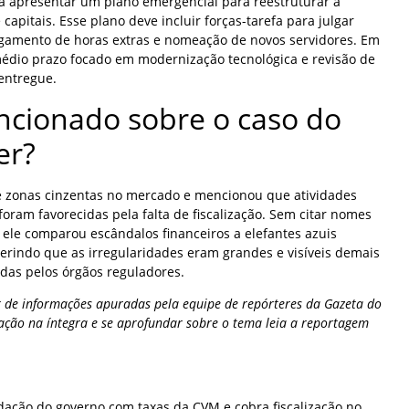
a apresentar um plano emergencial para reestruturar a
capitais. Esse plano deve incluir forças-tarefa para julgar
gamento de horas extras e nomeação de novos servidores. Em
médio prazo focado em modernização tecnológica e revisão de
entregue.
cionado sobre o caso do
er?
e zonas cinzentas no mercado e mencionou que atividades
oram favorecidas pela falta de fiscalização. Sem citar nomes
 ele comparou escândalos financeiros a elefantes azuis
gerindo que as irregularidades eram grandes e visíveis demais
das pelos órgãos reguladores.
 de informações apuradas pela equipe de repórteres da Gazeta do
ação na íntegra e se aprofundar sobre o tema leia a reportagem
adação do governo com taxas da CVM e cobra fiscalização no