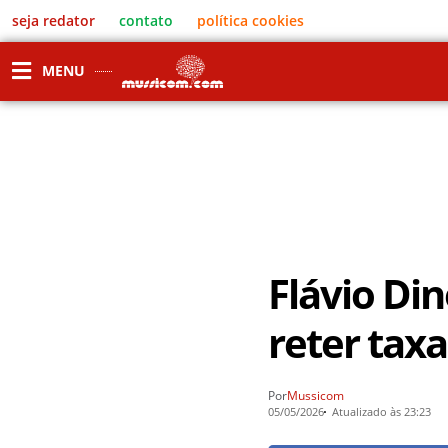
seja redator
contato
política cookies
MENU
Flávio Di
reter tax
Por
Mussicom
05/05/2026
Atualizado às 23:23