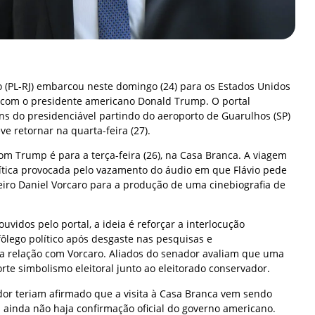
o (PL-RJ) embarcou neste domingo (24) para os Estados Unidos
com o presidente americano Donald Trump. O portal
s do presidenciável partindo do aeroporto de Guarulhos (SP)
e retornar na quarta-feira (27).
om Trump é para a terça-feira (26), na Casa Branca. A viagem
lítica provocada pelo vazamento do áudio em que Flávio pede
eiro Daniel Vorcaro para a produção de uma cinebiografia de
uvidos pelo portal, a ideia é reforçar a interlocução
fôlego político após desgaste nas pesquisas e
a relação com Vorcaro. Aliados do senador avaliam que uma
te simbolismo eleitoral junto ao eleitorado conservador.
or teriam afirmado que a visita à Casa Branca vem sendo
 ainda não haja confirmação oficial do governo americano.