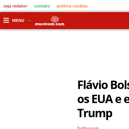
seja redator
contato
política cookies
MENU
Flávio Bo
os EUA e 
Trump
Por
Mussicom