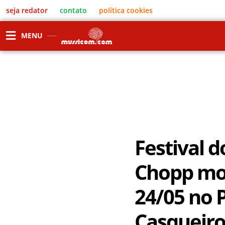
seja redator
contato
política cookies
MENU
Festival 
Chopp mo
24/05 no P
Casqueir