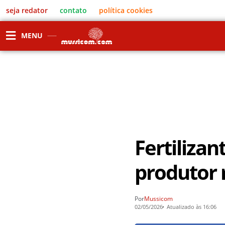
seja redator
contato
política cookies
MENU
Fertiliza
produtor 
Por
Mussicom
02/05/2026
Atualizado às 16:06