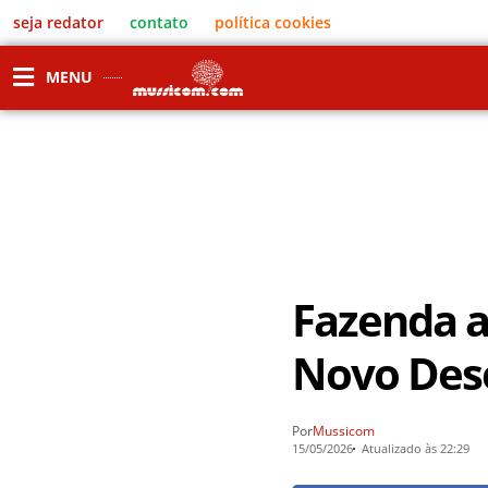
seja redator
contato
política cookies
MENU
Fazenda al
Novo Des
Por
Mussicom
15/05/2026
Atualizado às 22:29