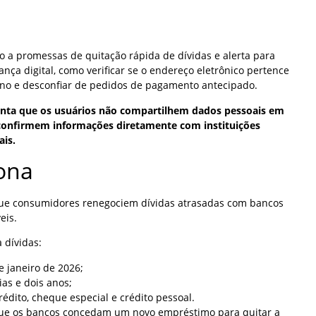
 a promessas de quitação rápida de dívidas e alerta para
nça digital, como verificar se o endereço eletrônico pertence
erno e desconfiar de pedidos de pagamento antecipado.
nta que os usuários não compartilhem dados pessoais em
confirmem informações diretamente com instituições
ais.
ona
que consumidores renegociem dívidas atrasadas com bancos
eis.
 dívidas:
e janeiro de 2026;
ias e dois anos;
rédito, cheque especial e crédito pessoal.
que os bancos concedam um novo empréstimo para quitar a