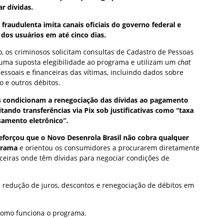
r dívidas.
fraudulenta imita canais oficiais do governo federal e
dos usuários em até cinco dias.
, os criminosos solicitam consultas de Cadastro de Pessoas
ar uma suposta elegibilidade ao programa e utilizam um
chat
essoais e financeiras das vítimas, incluindo dados sobre
o e outros débitos.
as condicionam a renegociação das dívidas ao pagamento
itando transferências via Pix sob justificativas como “taxa
samento eletrônico”.
eforçou que o Novo Desenrola Brasil não cobra qualquer
ograma
e orientou os consumidores a procurarem diretamente
nceiras onde têm dívidas para negociar condições de
e redução de juros, descontos e renegociação de débitos em
como funciona o programa.