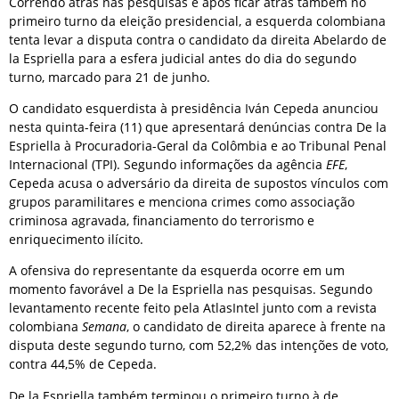
Correndo atrás nas pesquisas e após ficar atrás também no
primeiro turno da eleição presidencial, a esquerda colombiana
tenta levar a disputa contra o candidato da direita Abelardo de
la Espriella para a esfera judicial antes do dia do segundo
turno, marcado para 21 de junho.
O candidato esquerdista à presidência Iván Cepeda anunciou
nesta quinta-feira (11) que apresentará denúncias contra De la
Espriella à Procuradoria-Geral da Colômbia e ao Tribunal Penal
Internacional (TPI). Segundo informações da agência
EFE
,
Cepeda acusa o adversário da direita de supostos vínculos com
grupos paramilitares e menciona crimes como associação
criminosa agravada, financiamento do terrorismo e
enriquecimento ilícito.
A ofensiva do representante da esquerda ocorre em um
momento favorável a De la Espriella nas pesquisas. Segundo
levantamento recente feito pela AtlasIntel junto com a revista
colombiana
Semana
, o candidato de direita aparece à frente na
disputa deste segundo turno, com 52,2% das intenções de voto,
contra 44,5% de Cepeda.
De la Espriella também terminou o primeiro turno à de