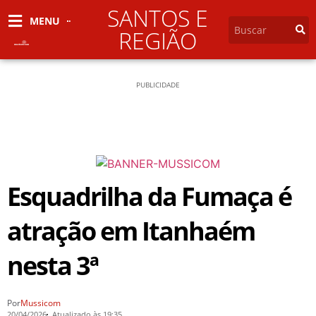
SANTOS E
MENU
REGIÃO
PUBLICIDADE
Esquadrilha da Fumaça é
atração em Itanhaém
nesta 3ª
Por
Mussicom
20/04/2026
Atualizado às 19:35