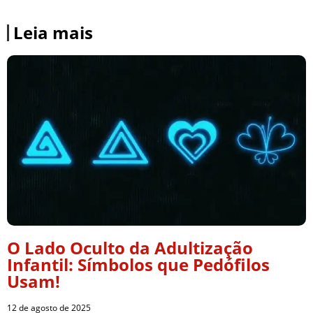
Leia mais
O Lado Oculto da Adultização
Infantil: Símbolos que Pedófilos
Usam!
12 de agosto de 2025