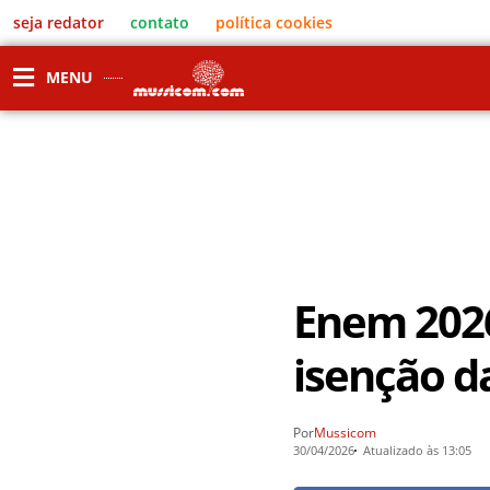
seja redator
contato
política cookies
MENU
Enem 2026
isenção da
Por
Mussicom
30/04/2026
Atualizado às 13:05