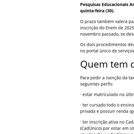
Pesquisas Educacionais An
quinta-feira (30).
O prazo também valerá par
inscrição do Enem de 2025
novembro passado, se dese
Os dois procedimentos dev
no portal único de serviços
Quem tem d
Para pedir a isenção da t
seguintes perfis:
· estar matriculado no últ
· ter cursado todo o ensin
privada e possuir renda ig
· ter inscrição ativa no C
(CadÚnico) por estar em si