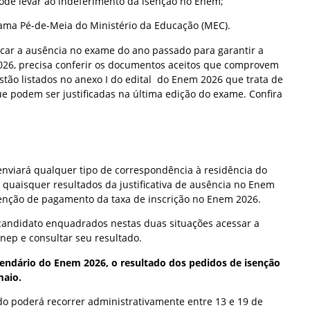
ode levar ao indeferimento da isenção no Enem;
grama Pé-de-Meia do Ministério da Educação (MEC).
ficar a ausência no exame do ano passado para garantir a
026, precisa conferir os documentos aceitos que comprovem
stão listados no anexo I do edital do Enem 2026 que trata de
e podem ser justificadas na última edição do exame. Confira
enviará qualquer tipo de correspondência à residência do
 quaisquer resultados da justificativa de ausência no Enem
isenção de pagamento da taxa de inscrição no Enem 2026.
candidato enquadrados nestas duas situações acessar a
Inep e consultar seu resultado.
endário do Enem 2026, o resultado dos pedidos de isenção
maio.
o poderá recorrer administrativamente entre 13 e 19 de