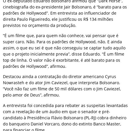
O ex-deputado Eduardo Bolsonaro afirmou que “Dark Horse”,
cinebiografia do ex-presidente Jair Bolsonaro, é “barato para os
padrões de Hollywood”. Em entrevista ao influenciador de
direita Paulo Figueiredo, ele justificou os R$ 134 milhões
previstos no orçamento da produção.
“É um filme que, para quem não conhece, vai pensar que é
super caro. Não. Para os padrões de Hollywood, não. E ainda
assim, o que eu sei é que não conseguiu se captar tudo aquilo
que o projeto inicialmente previa”, disse Eduardo. “É um filme
top de linha. O valor não é exorbitante, é até barato para os
padrões de Hollywood”, afirmou.
Destacou ainda a contratação do diretor americano Cyrus
Nowrasteh e do ator Jim Caviezel, que interpreta Bolsonaro.
“Você não faz um filme de 50 mil dólares com o Jim Caviezel,
pelo amor de Deus”, afirmou.
A entrevista foi concedida para rebater as suspeitas levantadas
com a revelação de um áudio em que o senador e pré-
candidato à Presidência Flávio Bolsonaro (PL-RJ) cobra dinheiro
do banqueiro Daniel Vorcaro, dono do extinto Banco Master,
para financiar o filme.