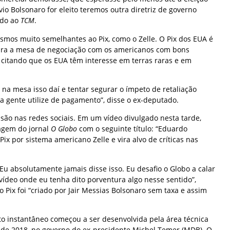
vio Bolsonaro for eleito teremos outra diretriz de governo
ado ao
TCM
.
smos muito semelhantes ao Pix, como o Zelle. O Pix dos EUA é
 para a mesa de negociação com os americanos com bons
 citando que os EUA têm interesse em terras raras e em
 na mesa isso daí e tentar segurar o ímpeto de retaliação
a gente utilize de pagamento”, disse o ex-deputado.
ssão nas redes sociais. Em um vídeo divulgado nesta tarde,
agem do jornal
O Globo
com o seguinte título: “Eduardo
ix por sistema americano Zelle e vira alvo de críticas nas
Eu absolutamente jamais disse isso. Eu desafio o Globo a calar
ídeo onde eu tenha dito porventura algo nesse sentido”,
o Pix foi “criado por Jair Messias Bolsonaro sem taxa e assim
 instantâneo começou a ser desenvolvida pela área técnica
de 2018, no governo do ex-presidente Michel Temer (MDB). O