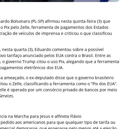
rdo Bolsonaro (PL-SP) afirmou nesta quinta-feira (3) que
r o Pix pelo Zelle, ferramenta de pagamentos dos Estados
ração de veículos de imprensa e criticou o que classificou
, nesta quarta (3), Eduardo comentou sobre a possível
ovo tarifaço anunciado pelos EUA contra o Brasil. Entre as
ão, o governo Trump citou o uso Pix, alegando que a ferramenta
pagamentos eletrônicos dos EUA.
ia ameaçado, o ex-deputado disse que o governo brasileiro
tou o Zelle, classificando a ferramenta como o “Pix dos EUA”.
Zelle é operado por um consórcio privado de bancos por meio
Services
.
ência na Marcha para Jesus e alfineta Flávio
 pedido aos americanos para que qualquer tipo de tarifa ou
comercial demorasse, que esperasse pelo menos até a eleição