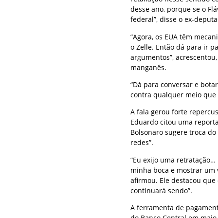
desse ano, porque se o Flá
federal”, disse o ex-deput
“Agora, os EUA têm mecani
o Zelle. Então dá para ir
argumentos”, acrescentou,
manganês.
“Dá para conversar e botar
contra qualquer meio que 
A fala gerou forte repercu
Eduardo citou uma report
Bolsonaro sugere troca do P
redes”.
“Eu exijo uma retratação… 
minha boca e mostrar um v
afirmou. Ele destacou que 
continuará sendo”.
A ferramenta de pagamento
do Banco Central em maio 