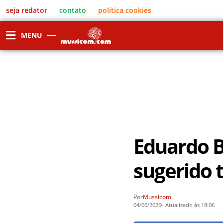
seja redator
contato
política cookies
MENU
Eduardo B
sugerido t
Por
Mussicom
04/06/2026
Atualizado às 18:06