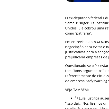
O ex-deputado federal Edua
“jamais” sugeriu substitui
Unidos. Ele cobrou uma ret
como “patifaria”.
Em entrevista ao
TCM News
negociação para evitar o n
justificativas para a sanç
prejudicaria empresas de 
Questionado se o Pix estar
tem “bons argumentos” e ci
Diferentemente do Pix, o 
da empresa
Early Warning 
VEJA TAMBÉM:
Lula justifica aus
“Isso daí… Nós fizemos um
retaliação nesse sentido 