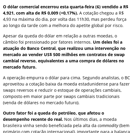
O dólar comercial encerrou esta quarta-feira (6) vendido a R$
4,921, com alta de R$ 0,009 (+0,17%).
A cotação chegou a R$
4,93 na máxima do dia, por volta das 11h30, mas perdeu força
ao longo da tarde com a melhora do apetite global por risco.
Apesar da queda do dólar em relação a outras moedas, o
câmbio foi pressionado por fatores internos.
Um deles foi a
atuação do Banco Central, que realizou uma intervenção no
mercado ao vender US$ 500 milhões em contratos de swap
cambial reverso, equivalentes a uma compra de dólares no
mercado futuro.
A operação empurra o dólar para cima. Segundo analistas, o BC
aproveitou a cotação baixa da moeda estadunidense para fazer
swaps reversos e reduzir o estoque de operações cambiais,
composto em maior parte por swaps cambiais tradicionais
(venda de dólares no mercado futuro).
Outro fator foi a queda do petróleo, que afetou o
desempenho recente do real.
Nos últimos dias, a moeda
brasileira vinha sendo beneficiada pela alta da
commodity
(bem
primário com cotação internacional), importante para a balança