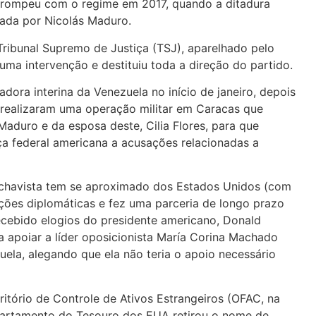
 rompeu com o regime em 2017, quando a ditadura
rada por Nicolás Maduro.
ribunal Supremo de Justiça (TSJ), aparelhado pelo
uma intervenção e destituiu toda a direção do partido.
adora interina da Venezuela no início de janeiro, depois
realizaram uma operação militar em Caracas que
Maduro e da esposa deste, Cilia Flores, para que
a federal americana a acusações relacionadas a
 chavista tem se aproximado dos Estados Unidos (com
ções diplomáticas e fez uma parceria de longo prazo
recebido elogios do presidente americano, Donald
a apoiar a líder oposicionista María Corina Machado
ela, alegando que ela não teria o apoio necessário
critório de Controle de Ativos Estrangeiros (OFAC, na
partamento do Tesouro dos EUA retirou o nome de