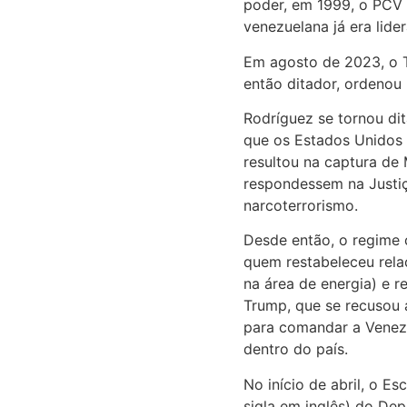
poder, em 1999, o PCV
venezuelana já era lide
Em agosto de 2023, o T
então ditador, ordenou 
Rodríguez se tornou dit
que os Estados Unidos 
resultou na captura de 
respondessem na Justiç
narcoterrorismo.
Desde então, o regime
quem restabeleceu rela
na área de energia) e 
Trump, que se recusou 
para comandar a Venezu
dentro do país.
No início de abril, o Es
sigla em inglês) do De