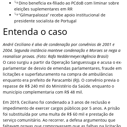
Dino beneficia ex-filiado ao PCdoB com liminar sobre
eleições suplementares em RR
“Gilmarpalooza” recebe apoio institucional de
presidente socialista de Portugal
Entenda o caso
André Ceciliano é alvo de condenação por convênios de 2001 e
2004. Segunda instância manteve condenação e Moraes se nega a
reanalisar provas. (Foto: Rafa Neddermeyer/Agência Brasil)
O caso surgiu a partir da Operação Sanguessuga e acusa o ex-
parlamentar de desvio de emendas parlamentares, fraude em
licitações e superfaturamento na compra de ambulâncias
enquanto era prefeito de Paracambi (RJ). O convênio previa o
repasse de R$ 240 mil do Ministério da Saúde, enquanto o
município complementaria com R$ 48 mil.
Em 2019, Ceciliano foi condenado a 3 anos de reclusão e
impedimento de exercer cargos públicos por 5 anos. A prisão
foi substituída por uma multa de R$ 60 mil e prestação de
serviço comunitário. Ao recorrer, a defesa argumentou que
faltavam provas que comprovassem que as falhas na licitação