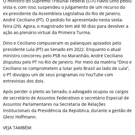
O ministro do Supremo Tribunal Federal (STF) Flávio Dino pediu
vista e, com isso, suspendeu o julgamento de um recurso do
ex-presidente da Assembleia Legislativa do Rio de Janeiro,
André Ceciliano (PT). O pedido foi apresentado nesta sexta-
feira (29). Agora, o magistrado tem até 90 dias para devolver a
ação ao plenário virtual da Primeira Turma.
Dino e Ceciliano compuseram os palanques apoiados pelo
presidente Lula (PT) ao Senado em 2022. Enquanto o atual
ministro concorreu pelo PSB no Maranhão, André Ceciliano
disputou pelo PT no Rio de Janeiro. Por meio da matéria “Dino e
Ceciliano se comprometem a lutar pelo Brasil ao lado de Lula”,
o PT divulgou um de seus programas no YouTube com
entrevistas dos dois.
Após perder o pleito ao Senado, o advogado ocupou os cargos
de secretário de Assuntos Federativos e secretário Especial de
Assuntos Parlamentares na Secretaria de Relações
Institucionais da Presidência da República, durante a gestão de
Gleisi Hoffmann.
VEJA TAMBÉM: