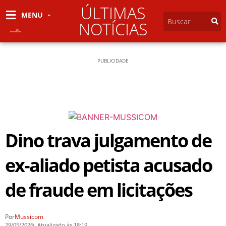
ÚLTIMAS
MENU
NOTÍCIAS
PUBLICIDADE
Dino trava julgamento de
ex-aliado petista acusado
de fraude em licitações
Por
Mussicom
29/05/2026
Atualizado às 18:19