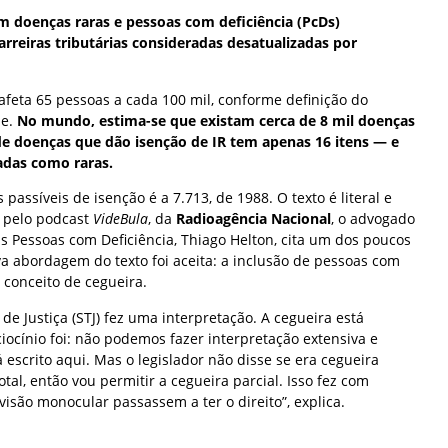
 doenças raras e pessoas com deficiência (PcDs)
reiras tributárias consideradas desatualizadas por
afeta 65 pessoas a cada 100 mil, conforme definição do
de.
No mundo, estima-se que existam cerca de 8 mil doenças
ta de doenças que dão isenção de IR tem apenas 16 itens — e
cadas como raras.
 passíveis de isenção é a 7.713, de 1988. O texto é literal e
 pelo podcast
VideBula
, da
Radioagência Nacional
, o advogado
as Pessoas com Deficiência, Thiago Helton, cita um dos poucos
abordagem do texto foi aceita: a inclusão de pessoas com
 conceito de cegueira.
de Justiça (STJ) fez uma interpretação. A cegueira está
ciocínio foi: não podemos fazer interpretação extensiva e
 escrito aqui. Mas o legislador não disse se era cegueira
otal, então vou permitir a cegueira parcial. Isso fez com
isão monocular passassem a ter o direito”, explica.