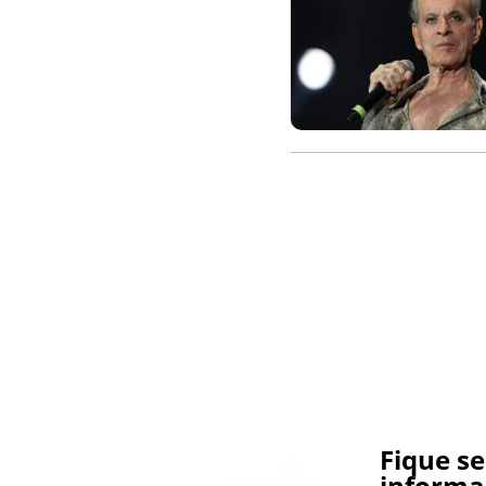
Fique s
informa