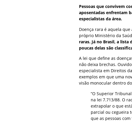
Pessoas que convivem com
aposentadas enfrentam bar
especialistas da área.
Doença rara é aquela que 
próprio Ministério da Saú
raras. Já no Brasil, a lis
poucas delas são classifi
A lei que define as doenças
não deixa brechas. Ouvido
especialista em Direitos d
exemplos em que uma nova 
visão monocular dentro do
“O Superior Tribunal 
na lei 7.713/88. O ra
extrapolar o que está
parcial ou cegueira t
que as pessoas com v