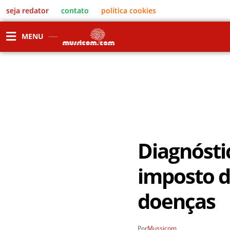
seja redator
contato
política cookies
MENU
Diagnósti
imposto d
doenças
Por
Mussicom