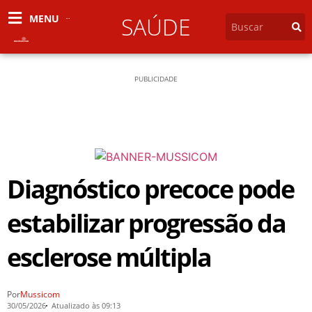
MENU
SAÚDE
PUBLICIDADE
Diagnóstico precoce pode
estabilizar progressão da
esclerose múltipla
Por
Mussicom
30/05/2026
Atualizado às 09:13