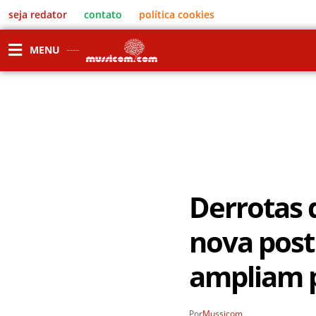
seja redator
contato
política cookies
MENU
Derrotas
nova post
ampliam 
Por
Mussicom