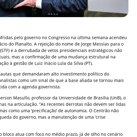
ofridas pelo governo no Congresso na última semana acendeu
cio do Planalto. A rejeição do nome de Jorge Messias para o
STF) e a derrubada de vetos presidenciais estratégicos não
tuais, mas a confirmação de uma mudança estrutural na
ão à gestão de Luiz Inácio Lula da Silva (PT).
autas que demandaram alto investimento político do
 analistas como um sinal de que a base aliada se tornou mais
ida com a agenda governista.
merson Masullo, professor da Universidade de Brasília (UnB), o
as na articulação. “As recentes derrotas não devem ser lidas
 mas como uma ‘precificação’ de autonomia. O Centrão não
queda do governo, mas a manutenção de uma ‘crise
, o bloco atua com foco no médio prazo, já de olho no cenário