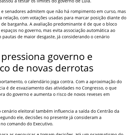
passou a testar os limites do governo de Lula.
s e senadores admitem que não há rompimento em curso, mas
a relação, com votações usadas para marcar posição diante do
r de barganha. A avaliação predominante é de que o bloco
espaços no governo, mas evita associação automática ao
m pautas de maior desgaste, já considerando o cenário
a pressiona governo e
co de novas derrotas
rtamento, o calendário joga contra. Com a aproximação do
ncia é de esvaziamento das atividades no Congresso, o que
a do governo e aumenta o risco de novos reveses em
 cenário eleitoral também influencia a saída do Centrão da
segundo ele, decisões no presente já consideram a
 no comando do Executivo.
para as pesquisas e tomam decisões. Há um pragmatismo do