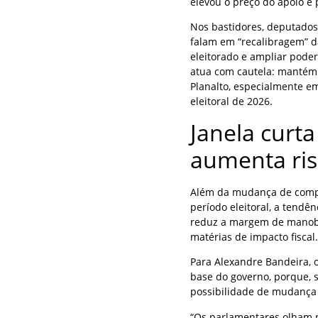
elevou o preço do apoio e 
Nos bastidores, deputado
falam em “recalibragem” d
eleitorado e ampliar pode
atua com cautela: mantém 
Planalto, especialmente e
eleitoral de 2026.
Janela curt
aumenta ris
Além da mudança de compo
período eleitoral, a tendê
reduz a margem de manobr
matérias de impacto fiscal.
Para Alexandre Bandeira, o
base do governo, porque, 
possibilidade de mudança
“Os parlamentares olham 