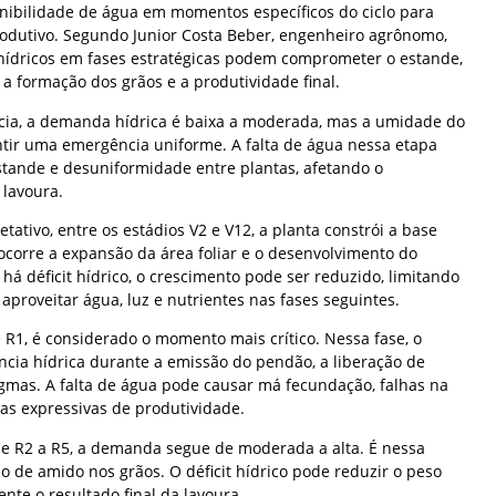
ibilidade de água em momentos específicos do ciclo para
rodutivo. Segundo Junior Costa Beber, engenheiro agrônomo,
hídricos em fases estratégicas podem comprometer o estande,
 a formação dos grãos e a produtividade final.
ia, a demanda hídrica é baixa a moderada, mas a umidade do
antir uma emergência uniforme. A falta de água nessa etapa
stande e desuniformidade entre plantas, afetando o
 lavoura.
tativo, entre os estádios V2 e V12, a planta constrói a base
ocorre a expansão da área foliar e o desenvolvimento do
há déficit hídrico, o crescimento pode ser reduzido, limitando
aproveitar água, luz e nutrientes nas fases seguintes.
e R1, é considerado o momento mais crítico. Nessa fase, o
ncia hídrica durante a emissão do pendão, a liberação de
igmas. A falta de água pode causar má fecundação, falhas na
as expressivas de produtividade.
e R2 a R5, a demanda segue de moderada a alta. É nessa
 de amido nos grãos. O déficit hídrico pode reduzir o peso
nte o resultado final da lavoura.