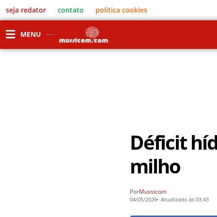
seja redator
contato
política cookies
MENU
Déficit hí
milho
Por
Mussicom
04/05/2026
Atualizado às 03:43