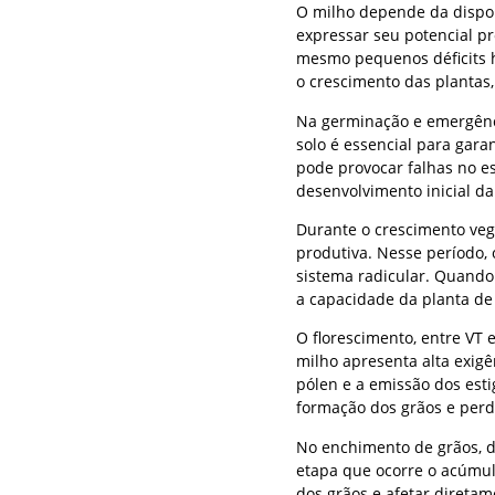
O milho depende da dispon
expressar seu potencial p
mesmo pequenos déficits 
o crescimento das plantas,
Na germinação e emergênc
solo é essencial para gar
pode provocar falhas no e
desenvolvimento inicial da
Durante o crescimento vege
produtiva. Nesse período, 
sistema radicular. Quando 
a capacidade da planta de 
O florescimento, entre VT 
milho apresenta alta exigê
pólen e a emissão dos est
formação dos grãos e perd
No enchimento de grãos, d
etapa que ocorre o acúmulo
dos grãos e afetar diretame