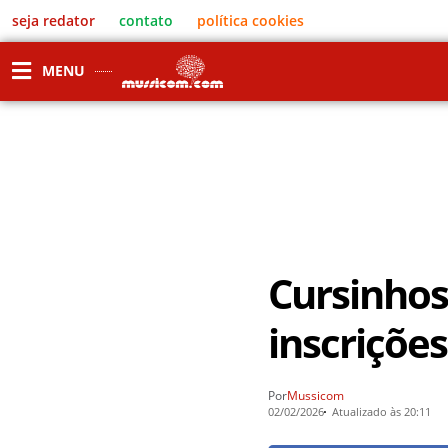
seja redator
contato
política cookies
MENU
Cursinhos
inscriçõe
Por
Mussicom
02/02/2026
Atualizado às 20:11