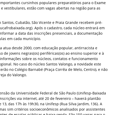
importantes cursinhos populares preparatórios para o Exame
e vestibulares, estão com vagas abertas na região para as
 Santos, Cubatão, São Vicente e Praia Grande recebem pré-
ucafrobaixada.org). Após o cadastro, cada núcleo entrará em
informar a data das inscrições presenciais, a documentação
aulas em cada município.
a atua desde 2000, com educação popular, antirracista e
de jovens negras(os) periféricas(os) ao ensino superior e à
 informações sobre os núcleos, contatos e funcionamento
regional. No caso do núcleo Santos Valongo, a novidade este
erão no Colégio Barnabé (Praça Corrêa de Melo, Centro), e não
reja do Valongo.
ensão da Universidade Federal de São Paulo (Unifesp-Baixada
scrições via internet, até 20 de fevereiro – haverá plantão
e 13, das 17h às 19h30, na Unifesp (Rua Silva Jardim, 136). A
 mas sim critérios socioeconômicos analisados por assistentes
antes de escolas públicas e baixa renda. São 150 vagas para o