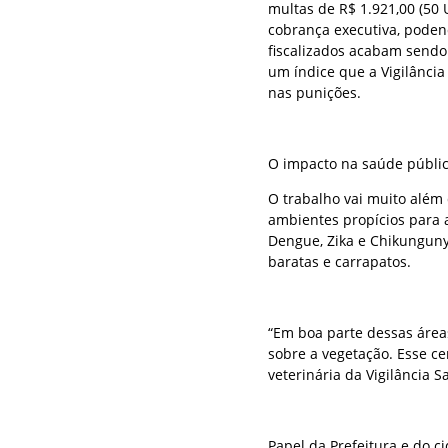
multas de R$ 1.921,00 (50 U
cobrança executiva, poden
fiscalizados acabam sendo
um índice que a Vigilância
nas punições.
O impacto na saúde públi
O trabalho vai muito além
ambientes propícios para 
Dengue, Zika e Chikunguny
baratas e carrapatos.
“Em boa parte dessas áreas
sobre a vegetação. Esse ce
veterinária da Vigilância Sa
Papel da Prefeitura e do c