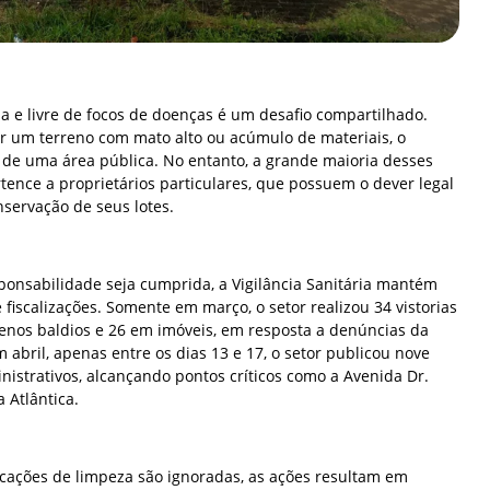
a e livre de focos de doenças é um desafio compartilhado.
or um terreno com mato alto ou acúmulo de materiais, o
r de uma área pública. No entanto, a grande maioria desses
nce a proprietários particulares, que possuem o dever legal
nservação de seus lotes.
ponsabilidade seja cumprida, a Vigilância Sanitária mantém
iscalizações. Somente em março, o setor realizou 34 vistorias
renos baldios e 26 em imóveis, em resposta a denúncias da
abril, apenas entre os dias 13 e 17, o setor publicou nove
istrativos, alcançando pontos críticos como a Avenida Dr.
a Atlântica.
icações de limpeza são ignoradas, as ações resultam em