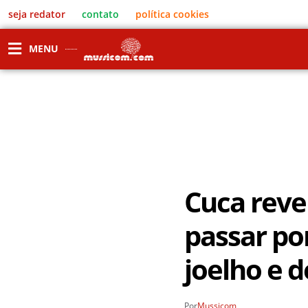
seja redator
contato
política cookies
MENU
Cuca reve
passar po
joelho e d
Por
Mussicom