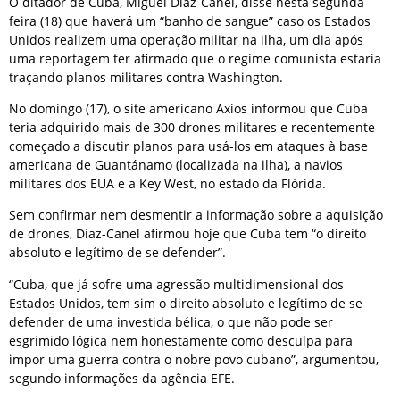
O ditador de Cuba, Miguel Díaz-Canel, disse nesta segunda-
feira (18) que haverá um “banho de sangue” caso os Estados
Unidos realizem uma operação militar na ilha, um dia após
uma reportagem ter afirmado que o regime comunista estaria
traçando planos militares contra Washington.
No domingo (17), o site americano Axios informou que Cuba
teria adquirido mais de 300 drones militares e recentemente
começado a discutir planos para usá-los em ataques à base
americana de Guantánamo (localizada na ilha), a navios
militares dos EUA e a Key West, no estado da Flórida.
Sem confirmar nem desmentir a informação sobre a aquisição
de drones, Díaz-Canel afirmou hoje que Cuba tem “o direito
absoluto e legítimo de se defender”.
“Cuba, que já sofre uma agressão multidimensional dos
Estados Unidos, tem sim o direito absoluto e legítimo de se
defender de uma investida bélica, o que não pode ser
esgrimido lógica nem honestamente como desculpa para
impor uma guerra contra o nobre povo cubano”, argumentou,
segundo informações da agência EFE.