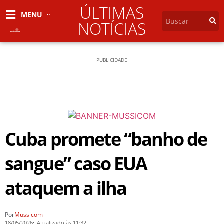
ÚLTIMAS
MENU
NOTÍCIAS
PUBLICIDADE
Cuba promete “banho de
sangue” caso EUA
ataquem a ilha
Por
Mussicom
18/05/2026
Atualizado às 11:32