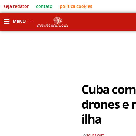
seja redator
contato
política cookies
MENU
Cuba com
drones e 
ilha
Por
Mussicom