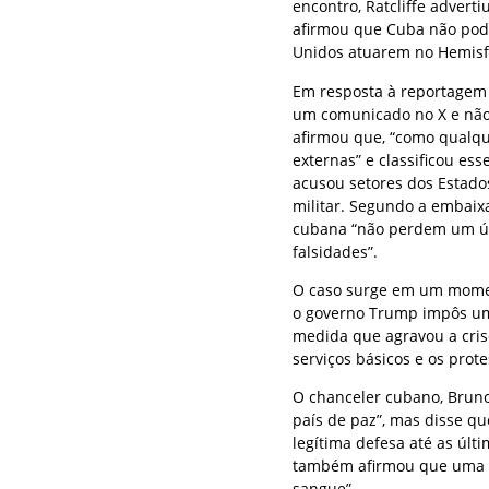
encontro, Ratcliffe advert
afirmou que Cuba não pode
Unidos atuarem no Hemisfé
Em resposta à reportagem 
um comunicado no X e não
afirmou que, “como qualqu
externas” e classificou e
acusou setores dos Estado
militar. Segundo a embaix
cubana “não perdem um ún
falsidades”.
O caso surge em um momen
o governo Trump impôs um
medida que agravou a cris
serviços básicos e os prot
O chanceler cubano, Bruno
país de paz”, mas disse que
legítima defesa até as úl
também afirmou que uma o
sangue”.