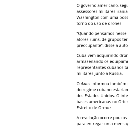
O governo americano, seg
assessores militares iran
Washington com uma possív
torno do uso de drones.
“Quando pensamos nesse ti
atores ruins, de grupos ter
preocupante”, disse a aut
Cuba vem adquirindo dron
armazenando os equipament
representantes cubanos t
militares junto à Rússia.
O
Axios
informou também qu
do regime cubano estariam
dos Estados Unidos. O int
bases americanas no Orien
Estreito de Ormuz.
A revelação ocorre poucos d
para entregar uma mensag