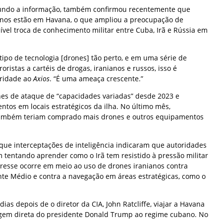
undo a informação, também confirmou recentemente que
ianos estão em Havana, o que ampliou a preocupação de
el troca de conhecimento militar entre Cuba, Irã e Rússia em
po de tecnologia [drones] tão perto, e em uma série de
roristas a cartéis de drogas, iranianos e russos, isso é
oridade ao
Axios
. “É uma ameaça crescente.”
es de ataque de “capacidades variadas” desde 2023 e
os em locais estratégicos da ilha. No último mês,
ambém teriam comprado mais drones e outros equipamentos
e interceptações de inteligência indicaram que autoridades
 tentando aprender como o Irã tem resistido à pressão militar
eresse ocorre em meio ao uso de drones iranianos contra
te Médio e contra a navegação em áreas estratégicas, como o
ias depois de o diretor da CIA, John Ratcliffe, viajar a Havana
em direta do presidente Donald Trump ao regime cubano. No