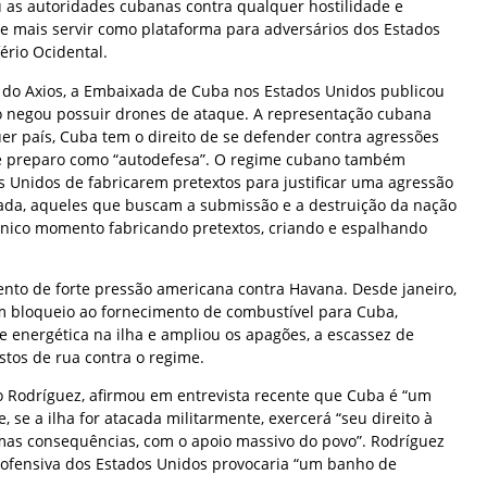
iu as autoridades cubanas contra qualquer hostilidade e
 mais servir como plataforma para adversários dos Estados
rio Ocidental.
do Axios, a Embaixada de Cuba nos Estados Unidos publicou
 negou possuir drones de ataque. A representação cubana
er país, Cuba tem o direito de se defender contra agressões
sse preparo como “autodefesa”. O regime cubano também
s Unidos de fabricarem pretextos para justificar uma agressão
ada, aqueles que buscam a submissão e a destruição da nação
ico momento fabricando pretextos, criando e espalhando
to de forte pressão americana contra Havana. Desde janeiro,
 bloqueio ao fornecimento de combustível para Cuba,
e energética na ilha e ampliou os apagões, a escassez de
estos de rua contra o regime.
 Rodríguez, afirmou em entrevista recente que Cuba é “um
, se a ilha for atacada militarmente, exercerá “seu direito à
timas consequências, com o apoio massivo do povo”. Rodríguez
fensiva dos Estados Unidos provocaria “um banho de