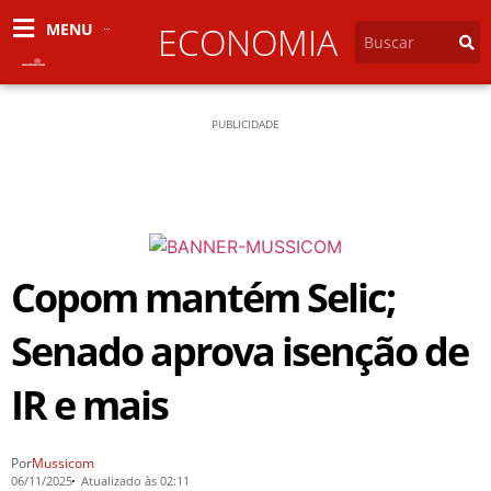
MENU
ECONOMIA
PUBLICIDADE
Copom mantém Selic;
Senado aprova isenção de
IR e mais
Por
Mussicom
06/11/2025
Atualizado às 02:11