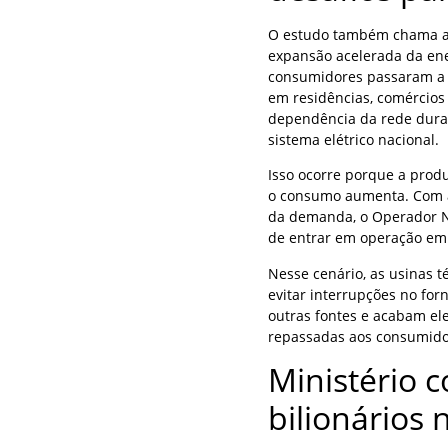
O estudo também chama at
expansão acelerada da ener
consumidores passaram a p
em residências, comércios
dependência da rede duran
sistema elétrico nacional.
Isso ocorre porque a prod
o consumo aumenta. Com a
da demanda, o Operador Na
de entrar em operação em 
Nesse cenário, as usinas 
evitar interrupções no fo
outras fontes e acabam el
repassadas aos consumidor
Ministério 
bilionários 