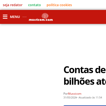
seja redator
contato
política cookies
MENU
Contas de
bilhões a
Por
Mussicom
31/05/2026
Atualizado às 11:54