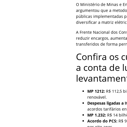
O Ministério de Minas e E
argumentou que a metodolog
públicas implementadas pa
diversificar a matriz elétric
A Frente Nacional dos Co
reduzir encargos, aumentar
transferidos de forma perm
Confira os 
a conta de 
levantamen
MP 1212:
R$ 112,5 bi
renovável.
Despesas ligadas a I
acordos tarifários en
MP 1.232:
R$ 14 bilh
Acordo do PCS:
R$ 9
por oito anos.