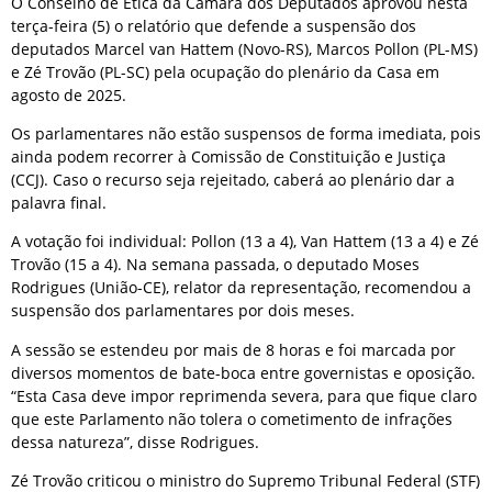
O Conselho de Ética da Câmara dos Deputados aprovou nesta
terça-feira (5) o relatório que defende a suspensão dos
deputados Marcel van Hattem (Novo-RS), Marcos Pollon (PL-MS)
e Zé Trovão (PL-SC) pela ocupação do plenário da Casa em
agosto de 2025.
Os parlamentares não estão suspensos de forma imediata, pois
ainda podem recorrer à Comissão de Constituição e Justiça
(CCJ). Caso o recurso seja rejeitado, caberá ao plenário dar a
palavra final.
A votação foi individual: Pollon (13 a 4), Van Hattem (13 a 4) e Zé
Trovão (15 a 4). Na semana passada, o deputado Moses
Rodrigues (União-CE), relator da representação, recomendou a
suspensão dos parlamentares por dois meses.
A sessão se estendeu por mais de 8 horas e foi marcada por
diversos momentos de bate-boca entre governistas e oposição.
“Esta Casa deve impor reprimenda severa, para que fique claro
que este Parlamento não tolera o cometimento de infrações
dessa natureza”, disse Rodrigues.
Zé Trovão criticou o ministro do Supremo Tribunal Federal (STF)