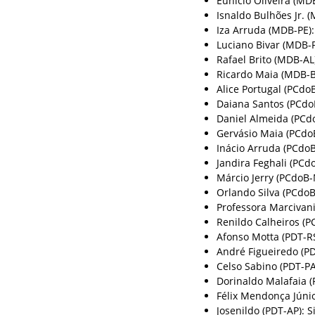
Eunício Oliveira (MD
Isnaldo Bulhões Jr. 
Iza Arruda (MDB-PE):
Luciano Bivar (MDB-P
Rafael Brito (MDB-AL
Ricardo Maia (MDB-B
Alice Portugal (PCdo
Daiana Santos (PCdo
Daniel Almeida (PCd
Gervásio Maia (PCdo
Inácio Arruda (PCdoB
Jandira Feghali (PCdo
Márcio Jerry (PCdoB-
Orlando Silva (PCdoB
Professora Marcivani
Renildo Calheiros (P
Afonso Motta (PDT-RS
André Figueiredo (PD
Celso Sabino (PDT-PA
Dorinaldo Malafaia (
Félix Mendonça Júnio
Josenildo (PDT-AP): 