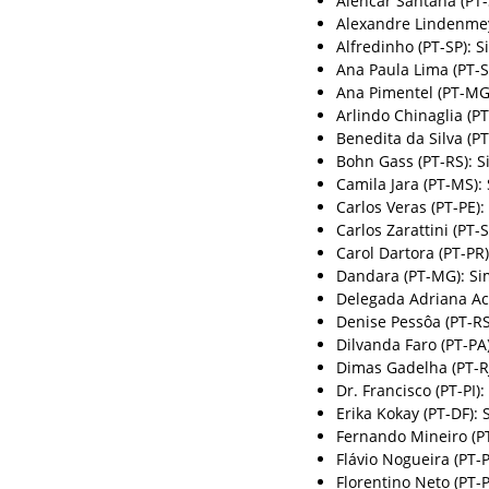
Alencar Santana (PT-
Alexandre Lindenmey
Alfredinho (PT-SP): S
Ana Paula Lima (PT-S
Ana Pimentel (PT-MG
Arlindo Chinaglia (PT
Benedita da Silva (PT
Bohn Gass (PT-RS): S
Camila Jara (PT-MS):
Carlos Veras (PT-PE):
Carlos Zarattini (PT-
Carol Dartora (PT-PR)
Dandara (PT-MG): Si
Delegada Adriana Acc
Denise Pessôa (PT-RS
Dilvanda Faro (PT-PA
Dimas Gadelha (PT-RJ
Dr. Francisco (PT-PI):
Erika Kokay (PT-DF): 
Fernando Mineiro (P
Flávio Nogueira (PT-P
Florentino Neto (PT-P