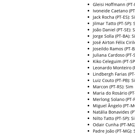
Gleisi Hoffmann (PT-
Ivoneide Caetano (PT
Jack Rocha (PT-ES): S
Jilmar Tatto (PT-SP): 
João Daniel (PT-SE): 
Jorge Solla (PT-BA): 
José Airton Félix Ciri
Joseildo Ramos (PT-B
Juliana Cardoso (PT-
Kiko Celeguim (PT-SP
Leonardo Monteiro (
Lindbergh Farias (PT-
Luiz Couto (PT-PB): S
Marcon (PT-RS): Sim
Maria do Rosário (PT
Merlong Solano (PT-P
Miguel Ângelo (PT-M
Natália Bonavides (P
Nilto Tatto (PT-SP): S
Odair Cunha (PT-MG)
Padre João (PT-MG): 