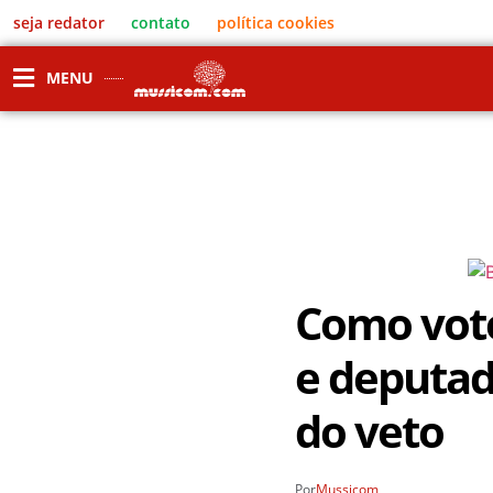
seja redator
contato
política cookies
MENU
Como vot
e deputad
do veto
Por
Mussicom