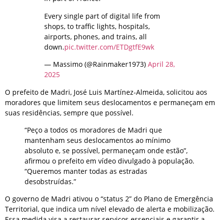
Every single part of digital life from
shops, to traffic lights, hospitals,
airports, phones, and trains, all
down.
pic.twitter.com/ETDgtfE9wk
— Massimo (@Rainmaker1973)
April 28,
2025
O prefeito de Madri, José Luis Martínez-Almeida, solicitou aos
moradores que limitem seus deslocamentos e permaneçam em
suas residências, sempre que possível.
“Peço a todos os moradores de Madri que
mantenham seus deslocamentos ao mínimo
absoluto e, se possível, permaneçam onde estão”,
afirmou o prefeito em vídeo divulgado à população.
“Queremos manter todas as estradas
desobstruídas.”
O governo de Madri ativou o “status 2” do Plano de Emergência
Territorial, que indica um nível elevado de alerta e mobilização.
Essa medida visa a restaurar serviços essenciais e garantir a