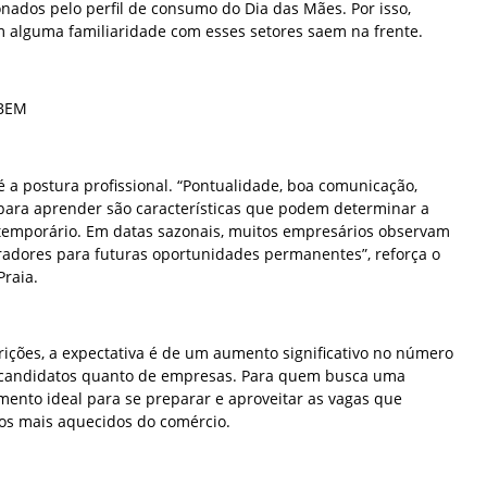
nados pelo perfil de consumo do Dia das Mães. Por isso,
 alguma familiaridade com esses setores saem na frente.
 BEM
 a postura profissional. “Pontualidade, boa comunicação,
 para aprender são características que podem determinar a
 temporário. Em datas sazonais, muitos empresários observam
adores para futuras oportunidades permanentes”, reforça o
Praia.
rições, a expectativa é de um aumento significativo no número
e candidatos quanto de empresas. Para quem busca uma
mento ideal para se preparar e aproveitar as vagas que
s mais aquecidos do comércio.