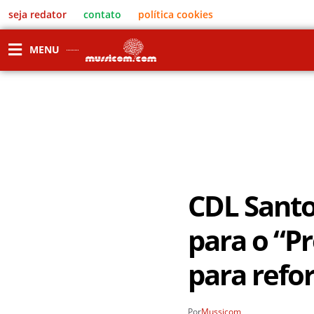
seja redator
contato
política cookies
MENU
CDL Santo
para o “P
para refo
Por
Mussicom