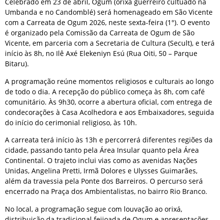
Celebrado em 23 de abril, Ogum (orixá guerreiro cultuado na
Umbanda e no Candomblé) será homenageado em São Vicente
com a Carreata de Ogum 2026, neste sexta-feira (1°). O evento
é organizado pela Comissão da Carreata de Ogum de São
Vicente, em parceria com a Secretaria de Cultura (Secult), e terá
início às 8h, no Ilê Axé Elekeniyn Esú (Rua Oiti, 50 – Parque
Bitaru).
A programação reúne momentos religiosos e culturais ao longo
de todo o dia. A recepção do público começa às 8h, com café
comunitário. Às 9h30, ocorre a abertura oficial, com entrega de
condecorações à Casa Acolhedora e aos Embaixadores, seguida
do início do cerimonial religioso, às 10h.
A carreata terá início às 13h e percorrerá diferentes regiões da
cidade, passando tanto pela Área Insular quanto pela Área
Continental. O trajeto inclui vias como as avenidas Nações
Unidas, Angelina Pretti, Irmã Dolores e Ulysses Guimarães,
além da travessia pela Ponte dos Barreiros. O percurso será
encerrado na Praça dos Ambientalistas, no bairro Rio Branco.
No local, a programação segue com louvação ao orixá,
distribuição da tradicional feijoada de Ogum e apresentações