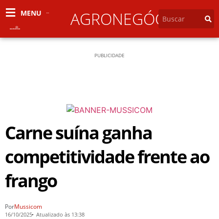
MENU
AGRONEGÓCIO
PUBLICIDADE
Carne suína ganha
competitividade frente ao
frango
Por
Mussicom
16/10/2025
Atualizado às 13:38