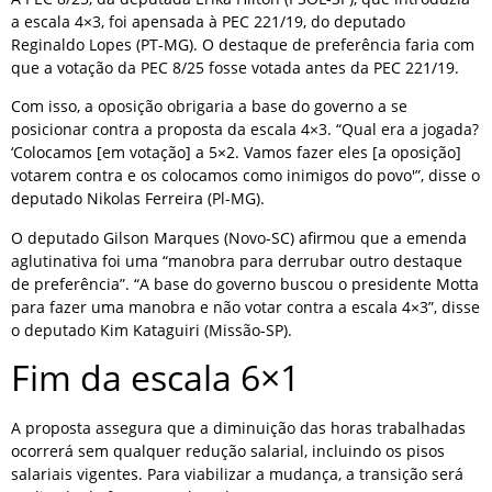
a escala 4×3, foi apensada à PEC 221/19, do deputado
Reginaldo Lopes (PT-MG). O destaque de preferência faria com
que a votação da PEC 8/25 fosse votada antes da PEC 221/19.
Com isso, a oposição obrigaria a base do governo a se
posicionar contra a proposta da escala 4×3. “Qual era a jogada?
‘Colocamos [em votação] a 5×2. Vamos fazer eles [a oposição]
votarem contra e os colocamos como inimigos do povo'”, disse o
deputado Nikolas Ferreira (Pl-MG).
O deputado Gilson Marques (Novo-SC) afirmou que a emenda
aglutinativa foi uma “manobra para derrubar outro destaque
de preferência”. “A base do governo buscou o presidente Motta
para fazer uma manobra e não votar contra a escala 4×3”, disse
o deputado Kim Kataguiri (Missão-SP).
Fim da escala 6×1
A proposta assegura que a diminuição das horas trabalhadas
ocorrerá sem qualquer redução salarial, incluindo os pisos
salariais vigentes. Para viabilizar a mudança, a transição será