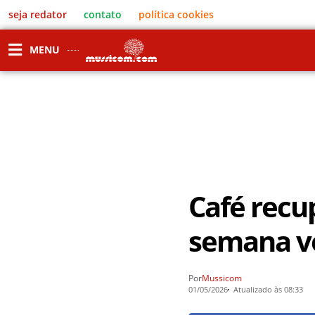
seja redator
contato
política cookies
MENU
Café recu
semana vo
Por
Mussicom
01/05/2026
Atualizado às 08:33