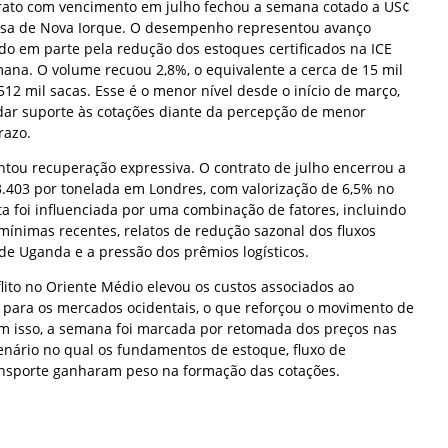
trato com vencimento em julho fechou a semana cotado a US¢
olsa de Nova Iorque. O desempenho representou avanço
do em parte pela redução dos estoques certificados na ICE
ana. O volume recuou 2,8%, o equivalente a cerca de 15 mil
512 mil sacas. Esse é o menor nível desde o início de março,
 dar suporte às cotações diante da percepção de menor
razo.
ou recuperação expressiva. O contrato de julho encerrou a
403 por tonelada em Londres, com valorização de 6,5% no
a foi influenciada por uma combinação de fatores, incluindo
mínimas recentes, relatos de redução sazonal dos fluxos
de Uganda e a pressão dos prêmios logísticos.
nflito no Oriente Médio elevou os custos associados ao
o para os mercados ocidentais, o que reforçou o movimento de
om isso, a semana foi marcada por retomada dos preços nas
nário no qual os fundamentos de estoque, fluxo de
ansporte ganharam peso na formação das cotações.