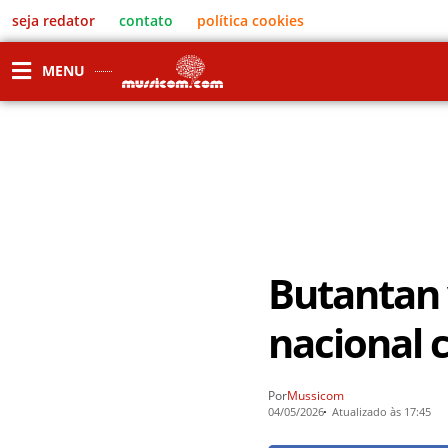
seja redator
contato
política cookies
MENU
Butantan 
nacional 
Por
Mussicom
04/05/2026
Atualizado às 17:45