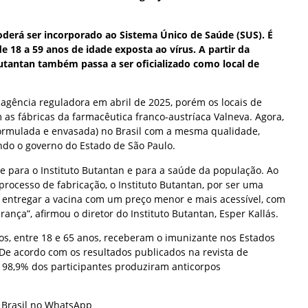
oderá ser incorporado ao Sistema Único de Saúde (SUS). É
e 18 a 59 anos de idade exposta ao vírus. A partir da
Butantan também passa a ser oficializado como local de
 agência reguladora em abril de 2025, porém os locais de
as fábricas da farmacêutica franco-austríaca Valneva. Agora,
formulada e envasada) no Brasil com a mesma qualidade,
ndo o governo do Estado de São Paulo.
 para o Instituto Butantan e para a saúde da população. Ao
processo de fabricação, o Instituto Butantan, por ser uma
á entregar a vacina com um preço menor e mais acessível, com
nça”, afirmou o diretor do Instituto Butantan, Esper Kallás.
os, entre 18 e 65 anos, receberam o imunizante nos Estados
 De acordo com os resultados publicados na revista de
98,9% dos participantes produziram anticorpos
a Brasil no WhatsApp