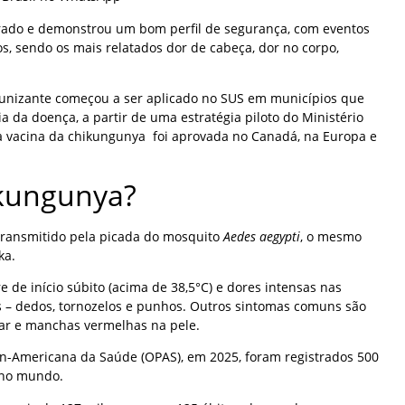
rado e demonstrou um bom perfil de segurança, com eventos
s, sendo os mais relatados dor de cabeça, dor no corpo,
munizante começou a ser aplicado no SUS em municípios que
a da doença, a partir de uma estratégia piloto do Ministério
 a vacina da chikungunya foi aprovada no Canadá, na Europa e
ikungunya?
transmitido pela picada do mosquito
Aedes aegypti
, o mesmo
ka.
 de início súbito (acima de 38,5°C) e dores intensas nas
s – dedos, tornozelos e punhos. Outros sintomas comuns são
ar e manchas vermelhas na pele.
n-Americana da Saúde (OPAS), em 2025, foram registrados 500
 no mundo.