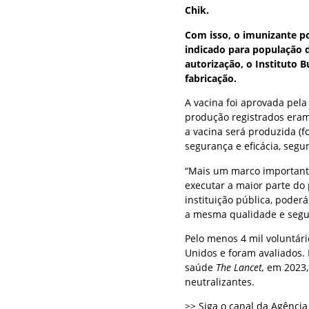
Chik.
Com isso, o imunizante p
indicado para população d
autorização, o Instituto 
fabricação.
A vacina foi aprovada pela
produção registrados eram 
a vacina será produzida (
segurança e eficácia, segu
“Mais um marco importante
executar a maior parte do 
instituição pública, poder
a mesma qualidade e segura
Pelo menos 4 mil voluntári
Unidos e foram avaliados.
saúde
The Lancet,
em 2023, 
neutralizantes.
>> Siga o canal da Agênci