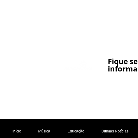
Fique s
informa
Início
Música
Educação
Últimas Notícias