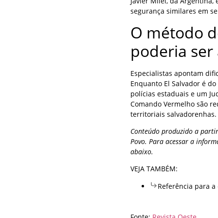
Javier Milei, da Argentina
segurança similares em se
O método d
poderia ser 
Especialistas apontam difi
Enquanto El Salvador é do
polícias estaduais e um Ju
Comando Vermelho são red
territoriais salvadorenhas.
Conteúdo produzido a partir
Povo. Para acessar a inform
abaixo.
VEJA TAMBÉM:
Referência para a
Fonte:
Revista Oeste