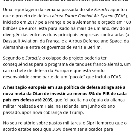
Uma reportagem da semana passada do site
Euractiv
apontou
que o projeto de defesa aérea
Future Combat Air System
(FCAS),
iniciado em 2017 pela França e pela Alemanha e orçado em 100
bilhões de euros, está paralisado há mais de um ano, devido às
divergências entre as duas principais empresas contratadas (a
Dassault Aviation, da França, e a Airbus Defence and Space, da
Alemanha) e entre os governos de Paris e Berlim.
Segundo o
Euractiv
, o colapso do projeto poderia ter
consequências para o programa de tanques franco-alemão, um
carro-chefe de defesa da Europa e que está sendo
desenvolvido como parte de um “pacote” que inclui o FCAS.
A hesitação europeia em sua política de defesa atinge até a
nova meta da Otan de investir ao menos 5% do PIB de cada
país em defesa até 2035
, que foi aceita na cúpula da aliança
militar realizada em Haia, na Holanda, em junho do ano
passado, após nova cobrança de Trump.
No seu relatório sobre gastos militares, o Sipri lembrou que o
acordo estabeleceu que 3,5% devem ser alocados para