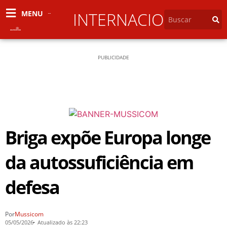
MENU
INTERNACIONAL
PUBLICIDADE
Briga expõe Europa longe
da autossuficiência em
defesa
Por
Mussicom
05/05/2026
Atualizado às 22:23