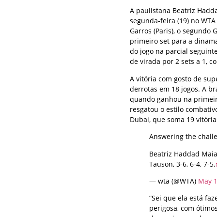
A paulistana Beatriz Hadd
segunda-feira (19) no WTA 
Garros (Paris), o segundo
primeiro set para a dinam
do jogo na parcial seguinte
de virada por 2 sets a 1, 
A vitória com gosto de sup
derrotas em 18 jogos. A b
quando ganhou na primeira 
resgatou o estilo combati
Dubai, que soma 19 vitóri
Answering the chall
Beatriz Haddad Maia
Tauson, 3-6, 6-4, 7-5.
— wta (@WTA)
May 1
“Sei que ela está f
perigosa, com ótimos