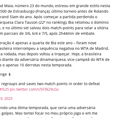
ad Maia, número 23 do mundo, estreou em grande estilo nesta
500 de Estrasburgo (França), último torneio antes de Rolando
 Grand Slam do ano. Após começar a partida perdendo o
arquesa Clara Tauson (22ª no ranking), Bia retomou o domínio
, e no último set salvou dois match-points para selar a vitória
com parciais de 3/6, 6/4 e 7/5, após 2h44min de embate.
eração é apenas a quarta de Bia este ano – foram nove
rasileira interrompeu a sequência negativa no WTA de Madrid,
rodada, mas depois voltou a tropeçar. Hoje, a brasileira
vo diante da adversária dinamarquesa, vice-campeã do WTA de
as e apenas 10 derrotas nesta temporada.
enge 📱
 regroups and saves two match points in order to defeat
#IS25
pic.twitter.com/U5F3k29LGs
9, 2025
azendo uma ótima temporada, que seria uma adversária
 golpes. Mas tentei focar no meu próprio jogo e em me