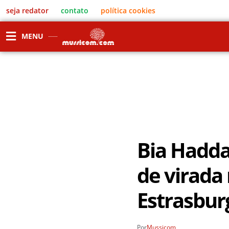
seja redator
contato
política cookies
MENU
Bia Hadda
de virada
Estrasbur
Por
Mussicom