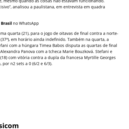
e, mesmo quando as coisas não estavam funcionando.
cisivo”, analisou a paulistana, em entrevista em quadra
 Brasil
no WhatsApp
ma quarta (21), para o jogo de oitavas de final contra a norte-
(37ª), em horário ainda indefinido. Também na quarta, a
efani com a húngara Timea Babos disputa as quartas de final
a Alexandra Panova com a tcheca Marie Bouzková. Stefani e
18) com vitória contra a dupla da francesa Myrtille Georges
por n2 sets a 0 (6/2 e 6/3).
sicom