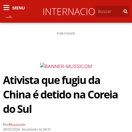
MENU
INTERNACIONAL
PUBLICIDADE
Ativista que fugiu da
China é detido na Coreia
do Sul
Por
Mussicom
28/05/2026
Atualizado às 04:31