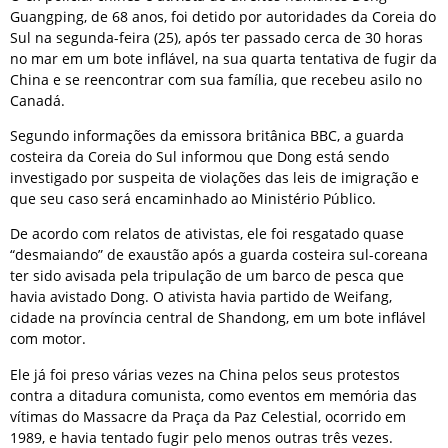
Guangping, de 68 anos, foi detido por autoridades da Coreia do
Sul na segunda-feira (25), após ter passado cerca de 30 horas
no mar em um bote inflável, na sua quarta tentativa de fugir da
China e se reencontrar com sua família, que recebeu asilo no
Canadá.
Segundo informações da emissora britânica BBC, a guarda
costeira da Coreia do Sul informou que Dong está sendo
investigado por suspeita de violações das leis de imigração e
que seu caso será encaminhado ao Ministério Público.
De acordo com relatos de ativistas, ele foi resgatado quase
“desmaiando” de exaustão após a guarda costeira sul-coreana
ter sido avisada pela tripulação de um barco de pesca que
havia avistado Dong. O ativista havia partido de Weifang,
cidade na província central de Shandong, em um bote inflável
com motor.
Ele já foi preso várias vezes na China pelos seus protestos
contra a ditadura comunista, como eventos em memória das
vítimas do Massacre da Praça da Paz Celestial, ocorrido em
1989, e havia tentado fugir pelo menos outras três vezes.